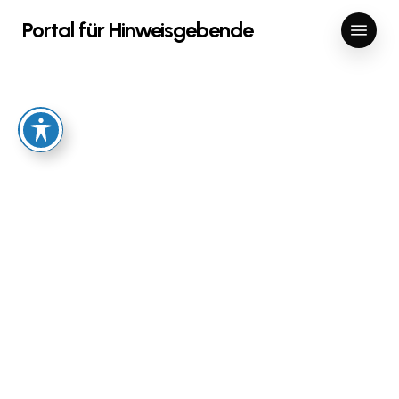
Skip
Menu
Portal für Hinweisgebende
to
main
content