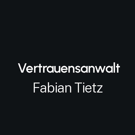
Vertrauensanwalt
Fabian Tietz
Bleiben Sie "compliant"
Impressum
Datenschutz