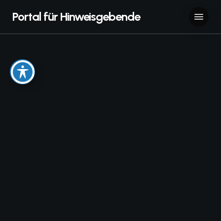
Skip
Menu
Portal für Hinweisgebende
to
main
content