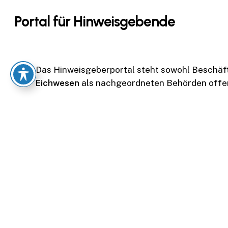
Skip
Portal für Hinweisgebende
to
main
content
Das Hinweisgeberportal steht sowohl Beschäft
Eichwesen
als nachgeordneten Behörden offe