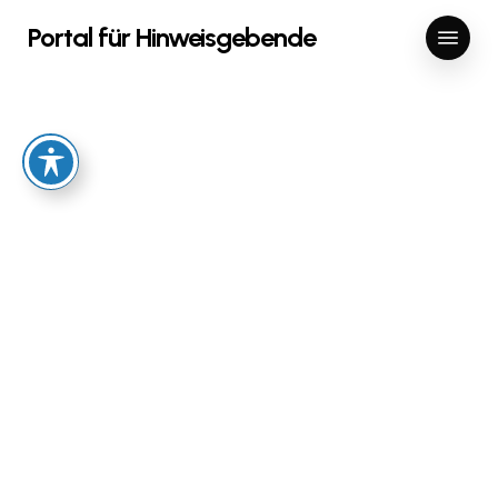
Skip
Menu
Portal für Hinweisgebende
to
main
content